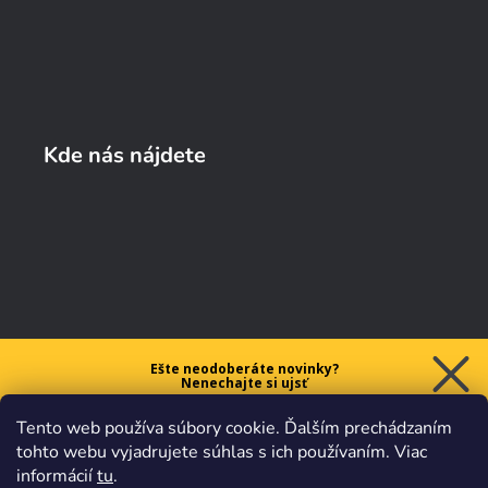
Kde nás nájdete
Ešte neodoberáte novinky?
Nenechajte si ujsť
5 € ZĽAVU
Tento web používa súbory cookie. Ďalším prechádzaním
na prvý nákup nad 40 €.
tohto webu vyjadrujete súhlas s ich používaním. Viac
informácií
tu
.