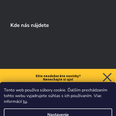
Kde nás nájdete
Ešte neodoberáte novinky?
Nenechajte si ujsť
5 € ZĽAVU
Tento web používa súbory cookie. Ďalším prechádzaním
na prvý nákup nad 40 €.
tohto webu vyjadrujete súhlas s ich používaním. Viac
informácií
tu
.
Nastavenie