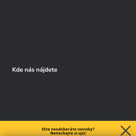
Kde nás nájdete
Ešte neodoberáte novinky?
Nenechajte si ujsť