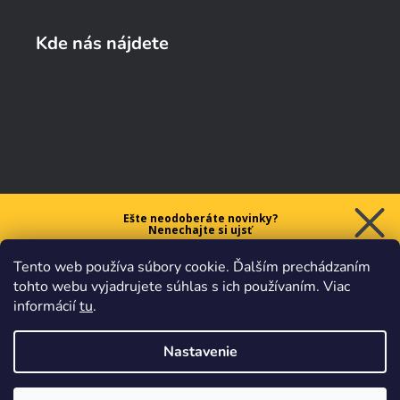
Kde nás nájdete
Ešte neodoberáte novinky?
Nenechajte si ujsť
5 € ZĽAVU
Tento web používa súbory cookie. Ďalším prechádzaním
na prvý nákup nad 40 €.
tohto webu vyjadrujete súhlas s ich používaním. Viac
informácií
tu
.
Nastavenie
Chcem zľavu
Vaše údaje sú u nás v
bezpečí.
Všetko sa riadi