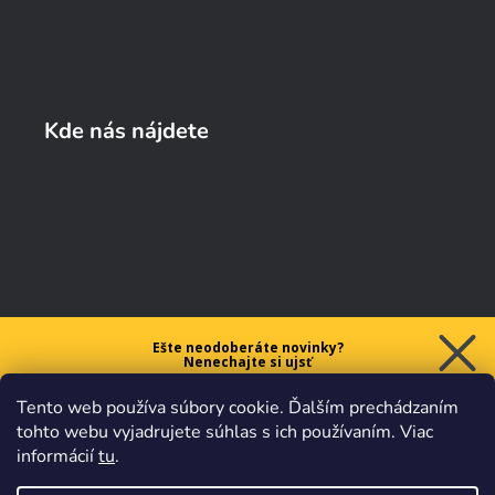
Kde nás nájdete
Ešte neodoberáte novinky?
Nenechajte si ujsť
5 € ZĽAVU
Tento web používa súbory cookie. Ďalším prechádzaním
na prvý nákup nad 40 €.
tohto webu vyjadrujete súhlas s ich používaním. Viac
informácií
tu
.