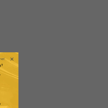
rieť
y?
.
?