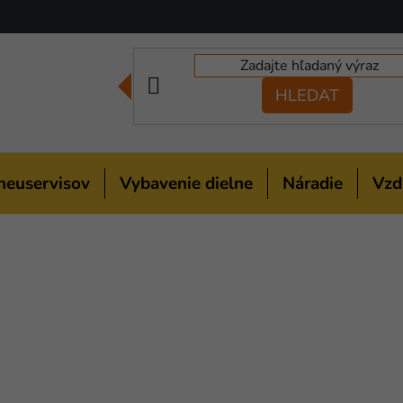
HLEDAT
neuservisov
Vybavenie dielne
Náradie
Vzd