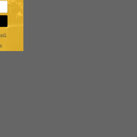
ečí.
i
.