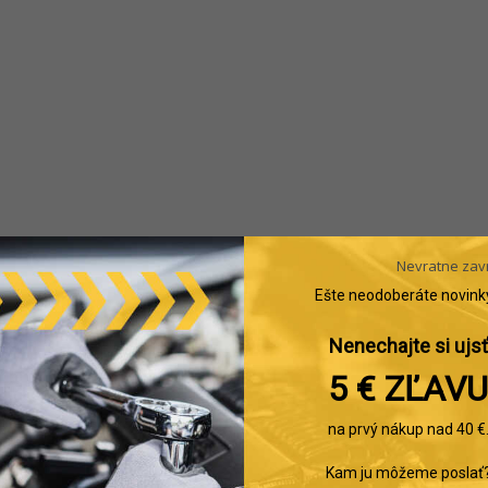
Nevratne zav
Ešte neodoberáte novink
Nenechajte si ujsť
5 € ZĽAVU
na prvý nákup nad 40 €
Kam ju môžeme poslať