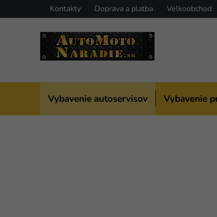
Prejsť
Kontakty
Doprava a platba
Velkoobchod
na
obsah
Vybavenie autoservisov
Vybavenie p