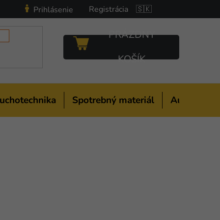
Registrácia
🇸🇰
Prihlásenie
PRÁZDNY
NÁKUPNÝ
KOŠÍK
KOŠÍK
uchotechnika
Spotrebný materiál
Auto-moto