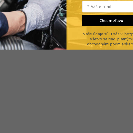
Chcem zľavu
Vaše údaje sú u nás v
bezp
Všetko sa riadi platnými
obchodnými podmienkam