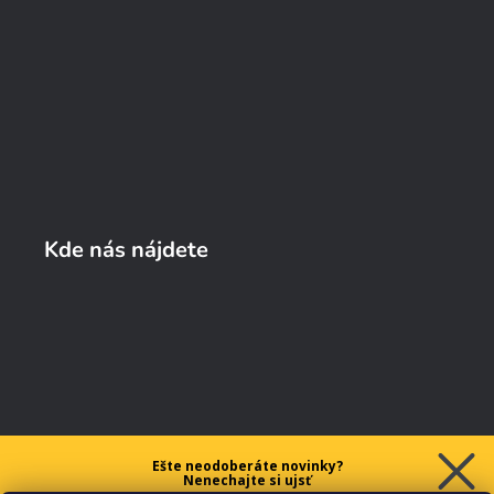
Kde nás nájdete
Ešte neodoberáte novinky?
Nenechajte si ujsť