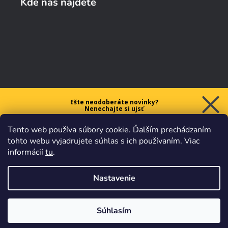
Kde nás nájdete
Ešte neodoberáte novinky?
Nenechajte si ujsť
5 € ZĽAVU
Tento web používa súbory cookie. Ďalším prechádzaním
na prvý nákup nad 40 €.
tohto webu vyjadrujete súhlas s ich používaním. Viac
informácií
tu
.
Nastavenie
Chcem zľavu
Vaše údaje sú u nás v
bezpečí.
Všetko sa riadi
platnými
obchodnými podmienkami
.
Súhlasím