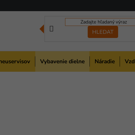
HLEDAT
neuservisov
Vybavenie dielne
Náradie
Vzd