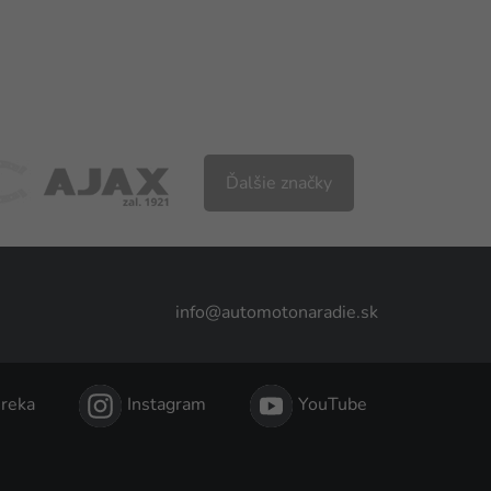
Ďalšie značky
info@automotonaradie.sk
reka
Instagram
YouTube