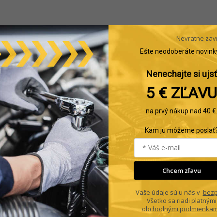
Nevratne zav
Ešte neodoberáte novink
Nenechajte si ujsť
5 € ZĽAVU
na prvý nákup nad 40 €
Kam ju môžeme poslať
Chcem zľavu
Vaše údaje sú u nás v
bezp
Všetko sa riadi platnými
obchodnými podmienkam