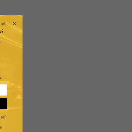
rieť
y?
.
?
ečí.
i
.