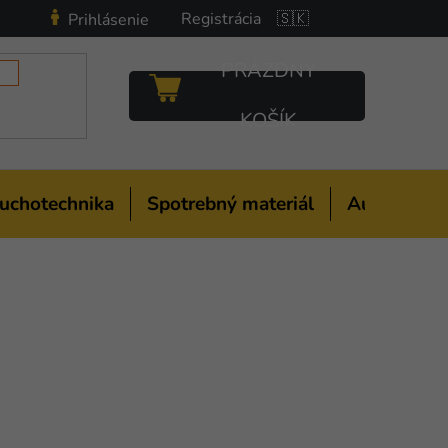
Registrácia
🇸🇰
Prihlásenie
PRÁZDNY
NÁKUPNÝ
KOŠÍK
KOŠÍK
uchotechnika
Spotrebný materiál
Auto-moto