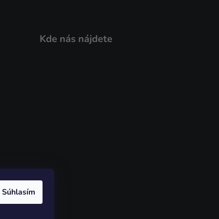
Kde nás nájdete
Súhlasím