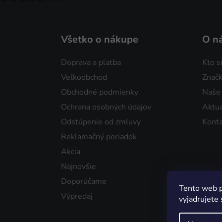
Všetko o nákupe
O n
Doprava a platba
Kto 
Veľkoobchod
Značk
Obchodné podmienky
Naše
Ochrana osobných údajov
Aktua
Odstúpenie od zmluvy
Konta
Reklamačný poriadok
Akcia
Najnovšie
Doporúčame
Tento web p
Výpredaj
vyjadrujete 