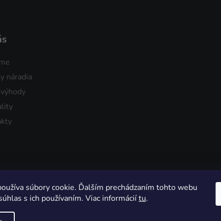
ás
sme
y náradia
 výhody
lity
kty
oužíva súbory cookie. Ďalším prechádzaním tohto webu
súhlas s ich používaním. Viac informácií
tu
.