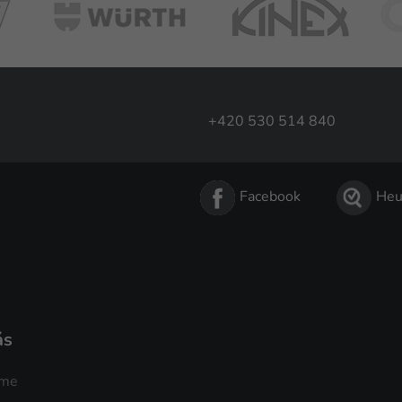
+420 530 514 840
Facebook
Heu
ás
sme