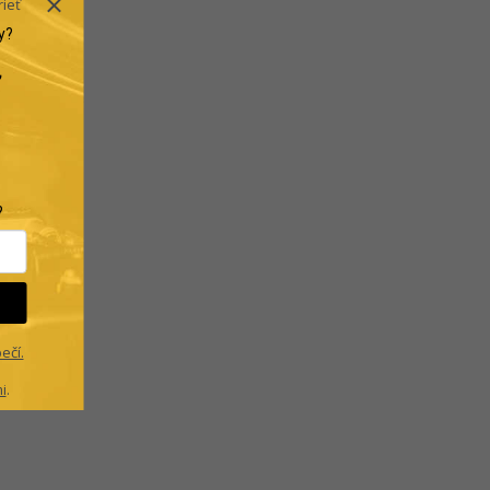
rieť
y?
.
?
ečí.
i
.