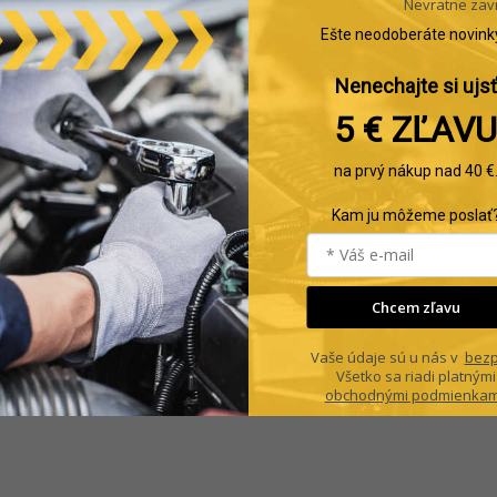
Nevratne zav
Ešte neodoberáte novink
Nenechajte si ujsť
5 € ZĽAVU
na prvý nákup nad 40 €
Kam ju môžeme poslať
Chcem zľavu
Vaše údaje sú u nás v
bezp
Všetko sa riadi platnými
obchodnými podmienkam