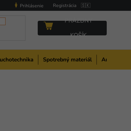
Registrácia
🇸🇰
Prihlásenie
PRÁZDNY
NÁKUPNÝ
KOŠÍK
KOŠÍK
uchotechnika
Spotrebný materiál
Auto-moto