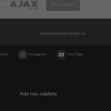
Ďalšie značky
info@automotonaradie.sk
reka
Instagram
YouTube
Kde nás nájdete