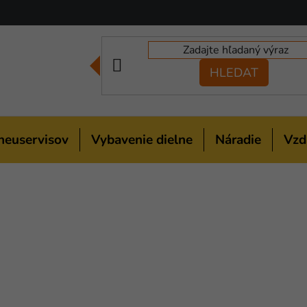
HLEDAT
neuservisov
Vybavenie dielne
Náradie
Vzd