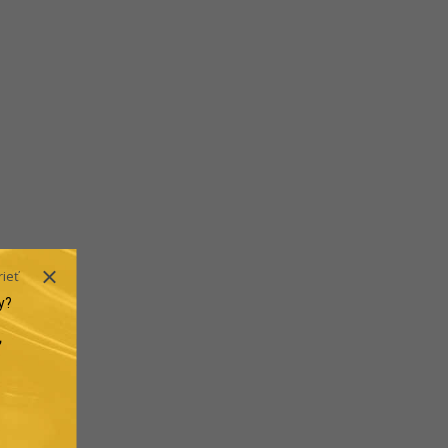
rieť
y?
.