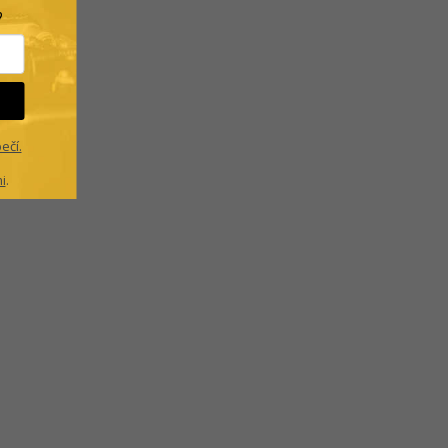
?
ečí.
i
.