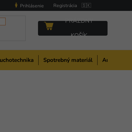
Registrácia
🇸🇰
Prihlásenie
PRÁZDNY
NÁKUPNÝ
KOŠÍK
KOŠÍK
uchotechnika
Spotrebný materiál
Auto-moto