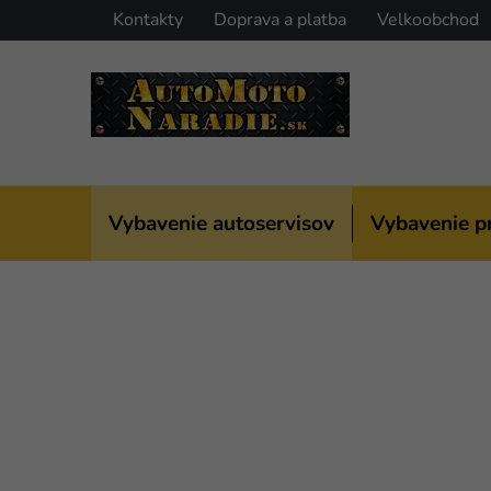
Prejsť
Kontakty
Doprava a platba
Velkoobchod
na
obsah
Vybavenie autoservisov
Vybavenie p