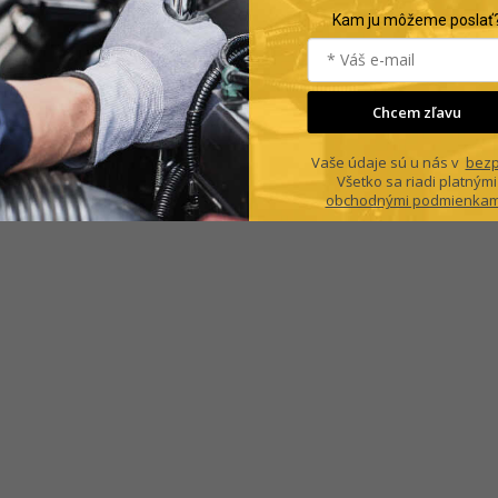
Kam ju môžeme poslať
Chcem zľavu
Vaše údaje sú u nás v
bezp
Všetko sa riadi platnými
obchodnými podmienkam