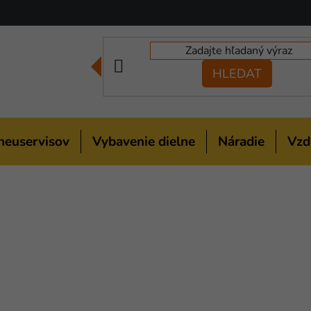
HLEDAT
neuservisov
Vybavenie dielne
Náradie
Vzd