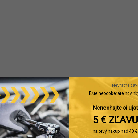
Nevratne zav
Ešte neodoberáte novink
Nenechajte si ujsť
5 € ZĽAVU
na prvý nákup nad 40 €