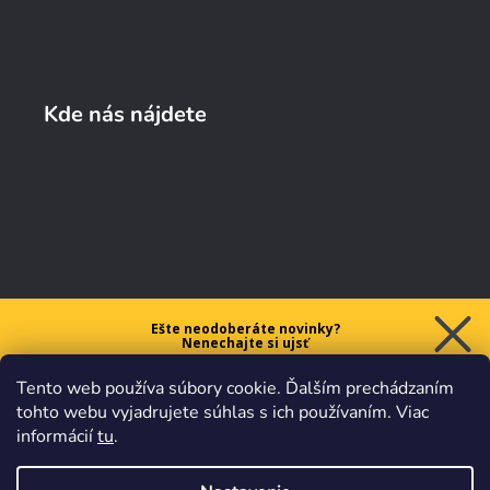
Kde nás nájdete
Ešte neodoberáte novinky?
Nenechajte si ujsť
5 € ZĽAVU
Tento web používa súbory cookie. Ďalším prechádzaním
na prvý nákup nad 40 €.
tohto webu vyjadrujete súhlas s ich používaním. Viac
informácií
tu
.