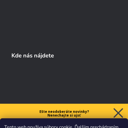
Kde nás nájdete
Ešte neodoberáte novinky?
Nenechajte si ujsť
5 € ZĽAVU
Tento web používa súbory cookie. Ďalším prechádzaním