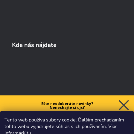
Kde nás nájdete
Ešte neodoberáte novinky?
Nenechajte si ujsť
5 € ZĽAVU
Tento web používa súbory cookie. Ďalším prechádzaním
na prvý nákup nad 40 €.
tohto webu vyjadrujete súhlas s ich používaním. Viac
informácií
tu
.