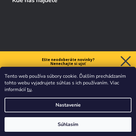
Kde nás nájdete
Ešte neodoberáte novinky?
Nenechajte si ujsť
5 € ZĽAVU
Tento web používa súbory cookie. Ďalším prechádzaním
na prvý nákup nad 40 €.
tohto webu vyjadrujete súhlas s ich používaním. Viac
informácií
tu
.
Nastavenie
Chcem zľavu
Vaše údaje sú u nás v
bezpečí.
Všetko sa riadi
platnými
obchodnými podmienkami
.
Súhlasím