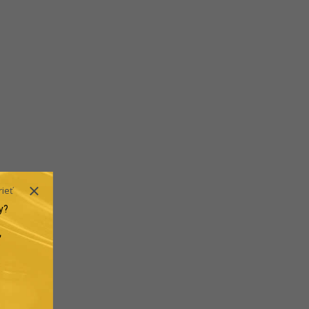
rieť
y?
.