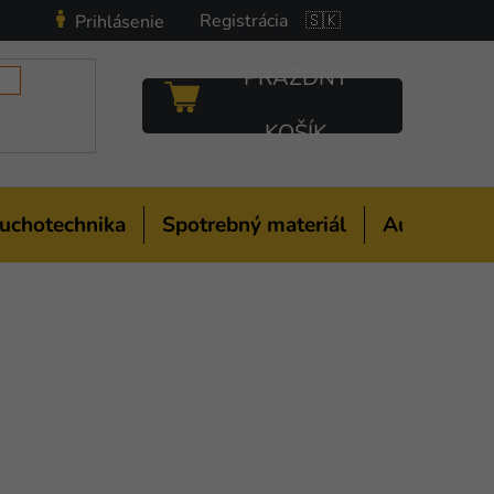
Registrácia
🇸🇰
Prihlásenie
PRÁZDNY
NÁKUPNÝ
KOŠÍK
KOŠÍK
uchotechnika
Spotrebný materiál
Auto-moto