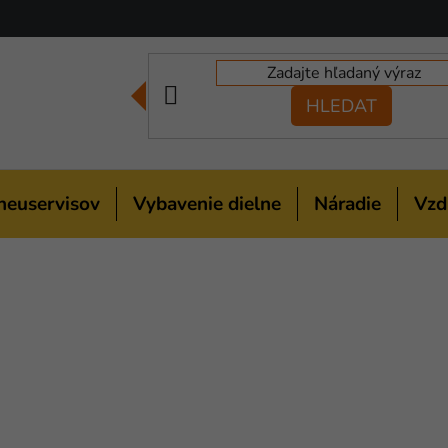
HLEDAT
neuservisov
Vybavenie dielne
Náradie
Vzd