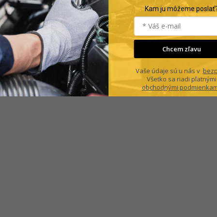
Kam ju môžeme poslať
Chcem zľavu
Vaše údaje sú u nás v
bezp
Všetko sa riadi platnými
obchodnými podmienkam