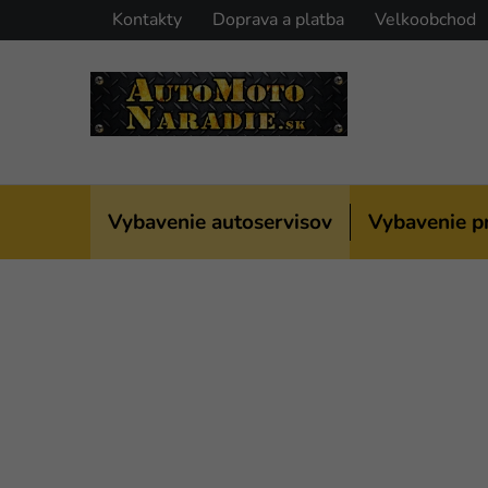
Prejsť
Kontakty
Doprava a platba
Velkoobchod
na
obsah
Vybavenie autoservisov
Vybavenie p