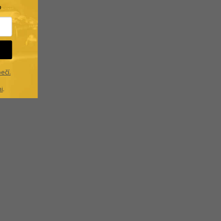
?
ečí.
i
.