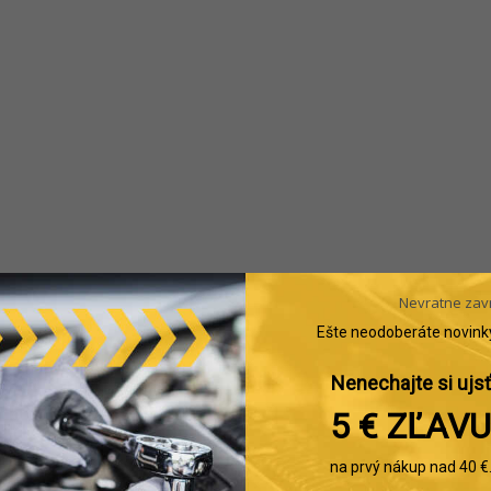
Nevratne zav
Ešte neodoberáte novink
Nenechajte si ujsť
5 € ZĽAVU
na prvý nákup nad 40 €