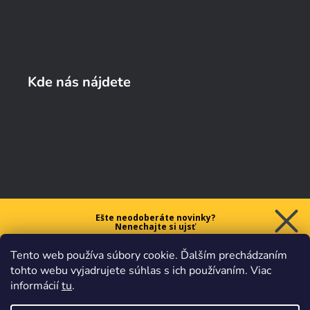
Kde nás nájdete
Ešte neodoberáte novinky?
Nenechajte si ujsť
5 € ZĽAVU
Tento web používa súbory cookie. Ďalším prechádzaním
na prvý nákup nad 40 €.
tohto webu vyjadrujete súhlas s ich používaním. Viac
informácií
tu
.